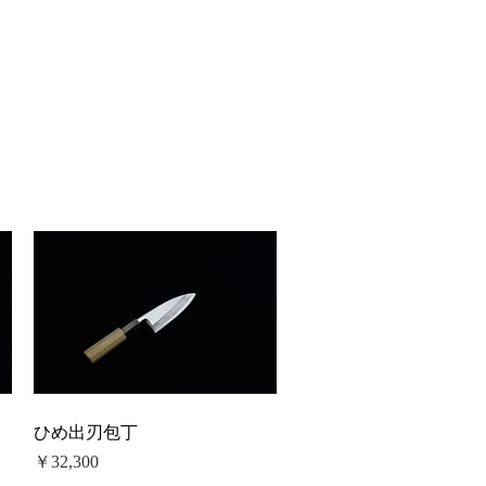
ひめ出刃包丁
価格
￥32,300