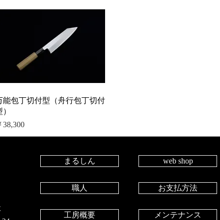
万能包丁切付型（舟行包丁切付
型）
価格
38,300
まるしん
web shop
職人
お支払方法
社
工房概要
メンテナンス