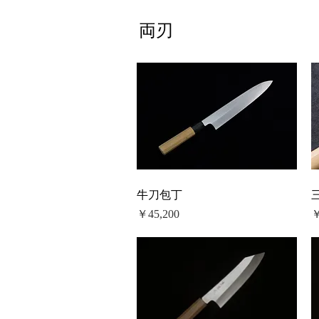
両刃
牛刀包丁
価格
￥45,200
￥