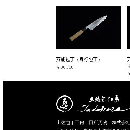
万能包丁（舟行包丁）
価格
￥36,300
￥
土佐包丁工房 田所刃物 株式会