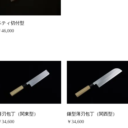
ペティ切付型
価格
46,000
薄刃包丁（関東型）
鎌型薄刃包丁（関西型）
価格
価格
34,600
￥34,600