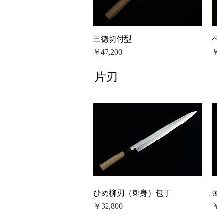
三徳切付型
価格
￥47,200
￥
片刃
ひめ柳刃（刺身）包丁
価格
￥32,800
￥