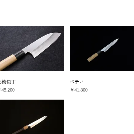
三徳包丁
ペティ
価格
価格
45,200
￥41,800