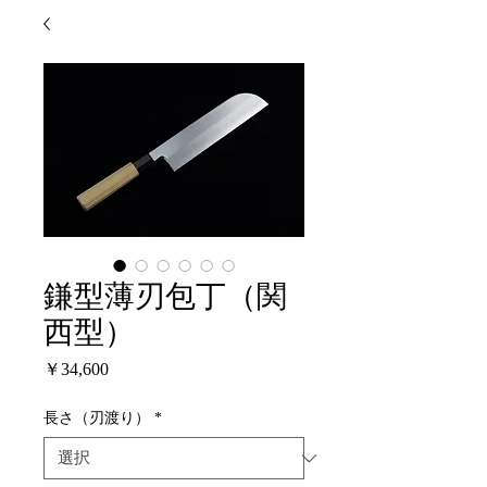
鎌型薄刃包丁（関
西型）
価
￥34,600
格
長さ（刃渡り）
*