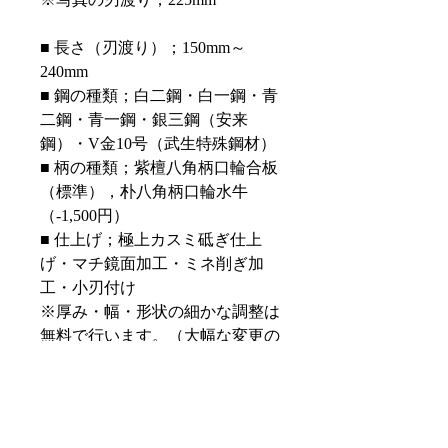
■
長さ（刃渡り）；
150mm
～
240mm
■
鋼の種類；白二鋼・白一鋼・青
二鋼・青一鋼・銀三鋼（安来
鋼）・V金10号（武生特殊鋼材）
■ 柄の種類；紫檀八角柄口輪合板
（標準），朴八角柄口輪水牛
（-1,500円）
■
仕上げ；極上カスミ砥ぎ仕上
げ・マチ鏡面加工・ミネ削ぎ加
工・小刃付け
※厚み・幅・形状の細かな調整は
無料で行います。（大幅な変更の
場合は追加料金が掛かります）
名入れ（無料） 名入れに要する
お時間等詳細については
こちら