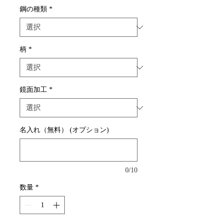
鋼の種類
*
柄
*
鏡面加工
*
名入れ（無料） (オプション)
0/10
数量
*