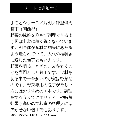
カートに追加する
まことシリーズ／片刃／鎌型薄刃
包丁（関西型）
野菜の繊維を崩さず調理できるよ
う刃は非常に薄く鋭くなっていま
す。刃全体が食材に均等にあたる
よう造られていて、大根の桂剥き
に適した包丁ともいえます。
野菜を切る、きざむ、皮を剥くこ
とを専門とした包丁です。食材を
切る中で一番多いのが実は野菜な
のです。野菜専用の包丁が欲しい
方にはおすすめの１本です。調理
をするうえでクオリティーや時短
効果も高いので和食の料理人には
欠かせない包丁でもあります。
※写真の刃渡り；
225mm