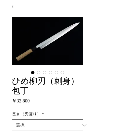
ひめ柳刃（刺身）
包丁
価
￥32,800
格
長さ（刃渡り）
*