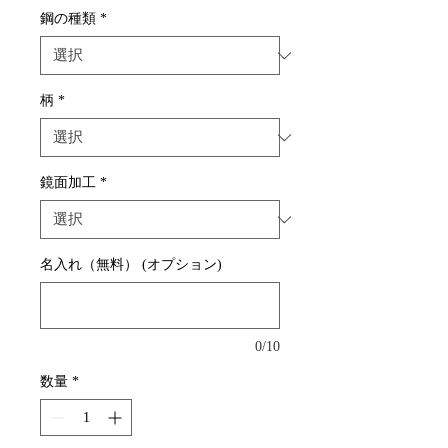
鋼の種類
*
柄
*
鏡面加工
*
名入れ（無料） (オプション)
0/10
数量
*