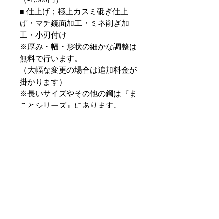
■ 仕上げ；極上カスミ砥ぎ仕上
げ・マチ鏡面加工・ミネ削ぎ加
工・小刃付け
※厚み・幅・形状の細かな調整は
無料で行います。
（大幅な変更の場合は追加料金が
掛かります）
※
長いサイズやその他の鋼は『ま
ことシリーズ』にあります。
名入れ（無料） 名入れに要する
お時間等詳細については
こちら
※特注について選択肢にないサイ
ズもお造りできます。
オーダーメイドの詳細については
こちら
下記の加工も承っています（有
料）