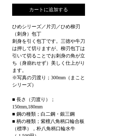
カートに追加する
ひめシリーズ／片刃／ひめ柳刃
（刺身）包丁
刺身を引く包丁です。三徳や牛刀
は押して切りますが、柳刃包丁は
引いて切ることでお刺身の角が立
ち（身崩れせず）美しく仕上がり
ます。
※写真の刃渡り；
300mm
（まこと
シリーズ）
■ 長さ（刃渡り）；
150mm,180mm
■ 鋼の種類；白二鋼・銀三鋼
■ 柄の種類；紫檀八角柄口輪合板
（標準），朴八角柄口輪水牛
（-1,500円）