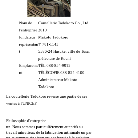
Nom de
Coutellerie Tadokoro Co., Ltd.
l'entreprise
​2010
fondateur
Makoto Tadokoro
représentan
〒781-1143
t
5586-24 Hasuke, ville de Tosa,
préfecture de Kochi
Emplaceme
TÉL
088-854-9912
nt
TÉLÉCOPIE
088-854-4100
​Administrateur Makoto
Tadokoro
La coutellerie Tadokoro reverse une partie de ses
ventes à l'UNICEF.
​Philosophie d'entreprise
un. Nous sommes particulièrement attentifs au
travail minutieux de la fabrication artisanale un par
un et sommes sincèrement confrontés à la création