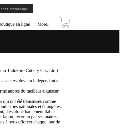
ent Commander
boutique en ligne
More...
dio Tadokoro Cutlery Co., Ltd.)
16 ans et est devenu indépendant en
formé auprès du meilleur aiguiseur
es qui ont été transmises comme
industries nationales et étrangères,
t, il est donc hautement fiable.
u Japon, reconnu par ses maîtres,
ons à nous efforcer chaque jour de