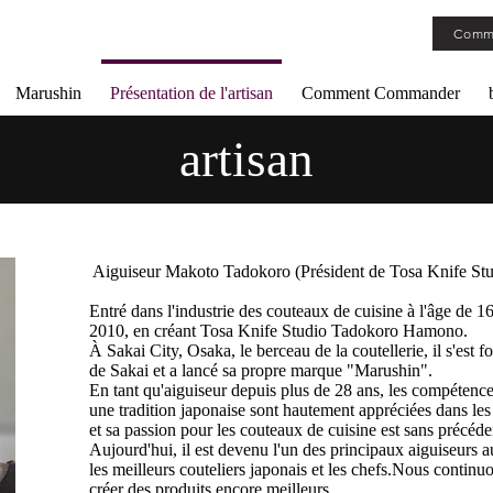
Comm
Marushin
Présentation de l'artisan
Comment Commander
artisan
​ Aiguiseur Makoto Tadokoro (Président de Tosa Knife Stu
Entré dans l'industrie des couteaux de cuisine à l'âge de 
2010, en créant Tosa Knife Studio Tadokoro Hamono.
À Sakai City, Osaka, le berceau de la coutellerie, il s'est 
de Sakai et a lancé sa propre marque "Marushin".
En tant qu'aiguiseur depuis plus de 28 ans, les compétenc
une tradition japonaise sont hautement appréciées dans les 
et sa passion pour les couteaux de cuisine est sans précéden
Aujourd'hui, il est devenu l'un des principaux aiguiseurs a
les meilleurs couteliers japonais et les chefs.Nous continu
créer des produits encore meilleurs.