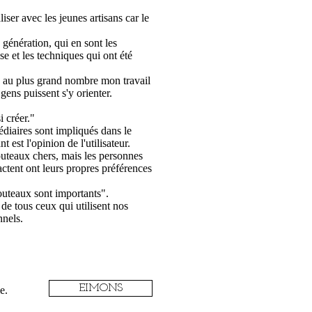
iser avec les jeunes artisans car le
génération, qui en sont les
ise et les techniques qui ont été
re au plus grand nombre mon travail
 gens puissent s'y orienter.
 créer."
diaires sont impliqués dans le
t est l'opinion de l'utilisateur.
outeaux chers, mais les personnes
actent ont leurs propres préférences
outeaux sont importants".
de tous ceux qui utilisent nos
nnels.
EIMONS
e.