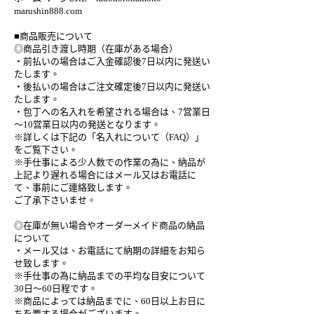
marushin888.com
■商品販売について
◎商品引き渡し時期（在庫がある場合）
・前払いの場合はご入金確認後7日以内に発送い
たします。
・後払いの場合はご注文確定後7日以内に発送い
たします。
・包丁への名入れを希望される場合は、7営業日
〜10営業日以内の発送となります。
※詳しくは下記の「名入れについて（FAQ）」
をご覧下さい。
※手仕事による少人数での作業の為に、納品が
上記より遅れる場合にはメール又はお電話に
て、事前にご連絡致します。
ご了承下さいませ。
◎在庫が無い場合やオーダーメイド商品の納品
について
・メール又は、お電話にて納期の詳細をお知ら
せ致します。
※手仕事の為に納品までの平均な目安について
30日〜60日程です。
※商品によっては納品までに、60日以上お日に
ちを要する場合がございます。