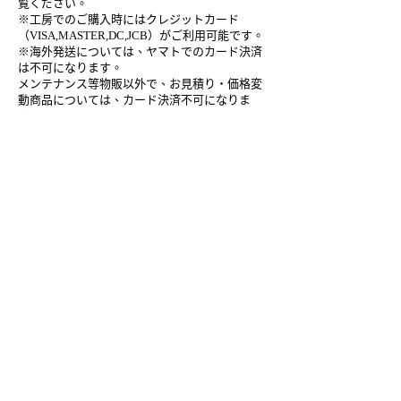
覧ください。
※工房でのご購入時にはクレジットカード
（VISA,MASTER,DC,JCB）がご利用可能です。
※海外発送については、ヤマトでのカード決済
は不可になります。
メンテナンス等物販以外で、お見積り・価格変
動商品については、カード決済不可になりま
す。
■商品代金以外の必要料金
◎消費税（10%）
※代引き、銀行振込の手数料は当社が負担して
おります。
まるしん
職人
web shop
お支払方法
ご利用者紹介
お問い合わせ
工房概要
メンテナンス