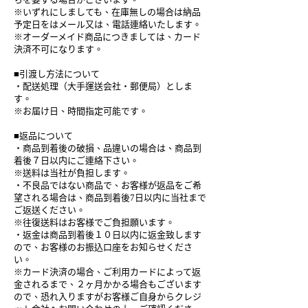
※いずれにしましても、在庫無しの場合は納品
予定日をはメール又は、電話連絡いたします。
※オーダーメイド商品につきましては、カード
決済不可になります。
■引渡し方法について
・配送処理（大手運送会社・郵便局）としま
す。
※お届け日、時間指定可能です。
■返品について
・商品到着後の破損、品違いの場合は、商品到
着後７日以内にご連絡下さい。
※送料は当社が負担します。
・不良品ではない商品で、お客様が返品をご希
望される場合は、商品到着後7日以内に当社まで
ご返送ください。
※往復送料はお客様でご負担願います。
・返金は商品到着後１０日以内に返金致します
ので、お客様のお振込口座をお知らせくださ
い。
※カード決済の場合、ご利用カードによって返
金されるまで、２ヶ月かかる場合もございます
ので、恐れ入りますがお客様ご自身からクレジ